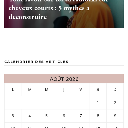
cheveux courts : 5 mythes a
deconstruire
CALENDRIER DES ARTICLES
AOÛT 2026
L
M
M
J
V
S
D
1
2
3
4
5
6
7
8
9