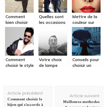
Comment
Quelles sont
Mettre de la
bien choisir
les occasions
couleur sur
son prochain
qui
vos yeux pour
sac à main ?
nécessitent le
affiner le
port de un
regard
costume?
Comment
Votre choix
Conseils pour
choisir le style
de lampe
choisir un
de votre
ronde : Quels
parapluie
barbe ?
aspects à
haut de
considérer
gamme
Navigation
français
Article précédent
d'article
Article suivant
Comment choisir le
Meilleures methodes
bijou qui s’accorde à
de percer un bouton