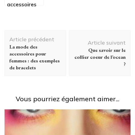
accessoires
pour femmes
: des
exemples de
Navigation
bracelets
Article précédent
d'article
Article suivant
La mode des
Que savoir sur le
accessoires pour
collier coeur de l’ocean
femmes : des exemples
?
de bracelets
Vous pourriez également aimer...