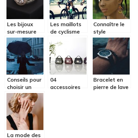
parents.
Les bijoux
Les maillots
Connaître le
sur-mesure
de cyclisme
style
sont des
vintage,
vestimentaire
accessoires
encore
africain
tendances
tendance
aujourd’hui !
Conseils pour
04
Bracelet en
choisir un
accessoires
pierre de lave
parapluie
de mode très
: signification,
haut de
tendance
avantages de
gamme
ce matériau
français
La mode des