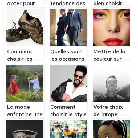
opter pour
tendance des
bien choisir
des
écoles : les
son prochain
vêtements
vêtements
sac à main ?
personnalisés
personnalisés
pour votre
école ?
Comment
Quelles sont
Mettre de la
choisir les
les occasions
couleur sur
chaussures en
qui
vos yeux pour
fonction de
nécessitent le
affiner le
votre
port de un
regard
business ou
costume?
de votre
activité
La mode
Comment
Votre choix
professionnelle
enfantine une
choisir le style
de lampe
?
tendance qui
de votre
ronde : Quels
séduit de plus
barbe ?
aspects à
en plus les
considérer