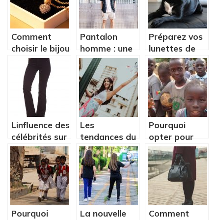
Comment
Pantalon
Préparez vos
choisir le bijou
homme : une
lunettes de
qui s’accorde
mini-guide sur
soleil !
à une tenue ?
les coupes
avancées
Linfluence des
Les
Pourquoi
célébrités sur
tendances du
opter pour
la mode
bien-être et
des
soins
vêtements
corporels
personnalisés
pour votre
école ?
Pourquoi
La nouvelle
Comment