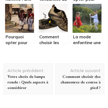
mini-guide sur
bien-être et
des
les coupes
soins
vêtements
avancées
corporels
personnalisés
pour votre
école ?
Pourquoi
Comment
La mode
opter pour
choisir les
enfantine une
des
chaussures en
tendance qui
vêtements
fonction de
séduit de plus
personnalisés
votre
en plus les
Navigation
pour votre
business ou
parents.
Article précédent
Article suivant
école ?
de votre
d'article
Votre choix de lampe
Comment choisir des
activité
ronde : Quels aspects à
chaussures de course à
professionnelle
considérer
pied ?
?