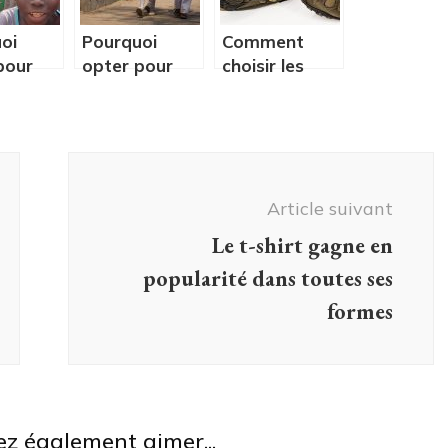
oi
Pourquoi
Comment
pour
opter pour
choisir les
des
chaussures en
ents
vêtements
fonction de
nalisés
personnalisés
votre
otre
pour votre
business ou
école ?
de votre
Article suivant
activité
professionnelle
Le t-shirt gagne en
?
popularité dans toutes ses
formes
ez également aimer...