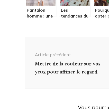
Pantalon
Les
Pourqu
homme : une
tendances du
opter 
mini-guide sur
bien-être et
des
les coupes
soins
vêtem
avancées
corporels
person
Navigation
pour v
école ?
d'article
Article précédent
Mettre de la couleur sur vos
yeux pour affiner le regard
Vous pourri