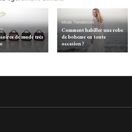
Mode
Tendances
es
Comment habiller une robe
ssoires de mode très
de boheme en toute
e
occasion ?