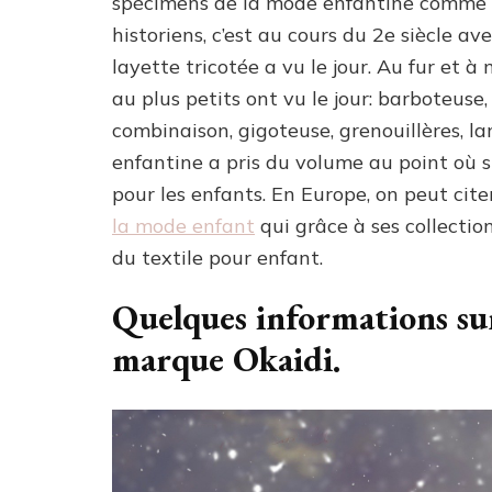
spécimens de la mode enfantine comme le 
historiens, c’est au cours du 2e siècle av
layette tricotée a vu le jour. Au fur et 
au plus petits ont vu le jour: barboteuse,
combinaison, gigoteuse, grenouillères, l
enfantine a pris du volume au point où 
pour les enfants. En Europe, on peut cit
la mode enfant
qui grâce à ses collecti
du textile pour enfant.
Quelques informations sur
marque Okaidi.