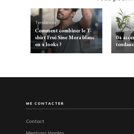
Tendances
Tendanc
Comment combiner le T-
shirt Frui Sine Mora blanc
04 acce
en 4 looks ?
tendanc
ME CONTACTER
Contact
Mentions légales