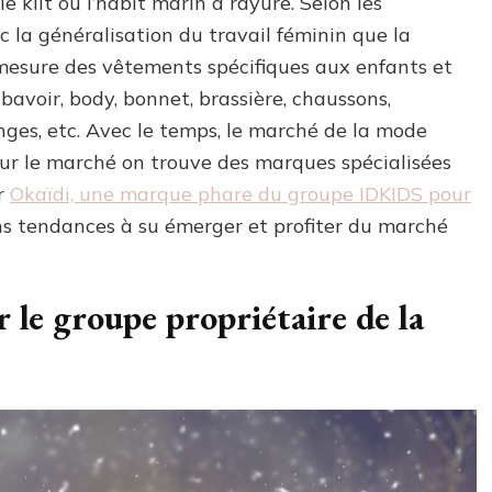
kilt ou l’habit marin à rayure. Selon les
ec la généralisation du travail féminin que la
à mesure des vêtements spécifiques aux enfants et
 bavoir, body, bonnet, brassière, chaussons,
anges, etc. Avec le temps, le marché de la mode
sur le marché on trouve des marques spécialisées
er
Okaïdi, une marque phare du groupe IDKIDS pour
ons tendances à su émerger et profiter du marché
 le groupe propriétaire de la