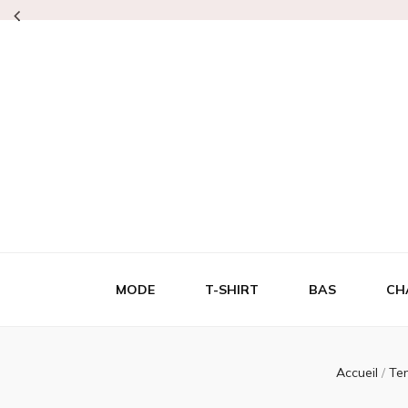
Lepetitcarre
L'élégance même
MODE
T-SHIRT
BAS
CH
Accueil
/
Te