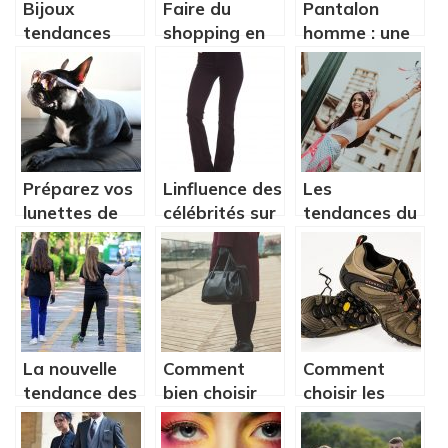
Bijoux
Faire du
Pantalon
tendances
shopping en
homme : une
pour femme :
linge ou en
mini-guide sur
ou en trouver
boutique : les
les coupes
?
avantages et
avancées
inconvenients
Préparez vos
Linfluence des
Les
lunettes de
célébrités sur
tendances du
soleil !
la mode
bien-être et
soins
corporels
La nouvelle
Comment
Comment
tendance des
bien choisir
choisir les
écoles : les
son prochain
chaussures en
vêtements
sac à main ?
fonction de