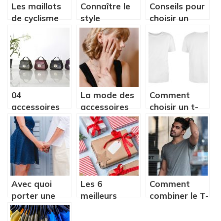
Les maillots
Connaître le
Conseils pour
de cyclisme
style
choisir un
vintage,
vestimentaire
parapluie
encore
africain
haut de
tendance
gamme
aujourd’hui !
français
04
La mode des
Comment
accessoires
accessoires
choisir un t-
de mode très
pour femmes
shirt parfait ?
tendance
: des
exemples de
bracelets
Avec quoi
Les 6
Comment
porter une
meilleurs
combiner le T-
longue
cadeaux de
shirt Frui Sine
chemise
Noël à offrir à
Mora blanc en