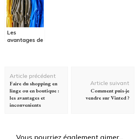
blanche ?
ses amis
4 looks ?
Les
avantages de
choisir le bot
Vinted
Navigation
Article précédent
d'article
Article suivant
Faire du shopping en
linge ou en boutique :
Comment puis-je
les avantages et
vendre sur Vinted ?
inconvenients
Vous pourriez également aimer...