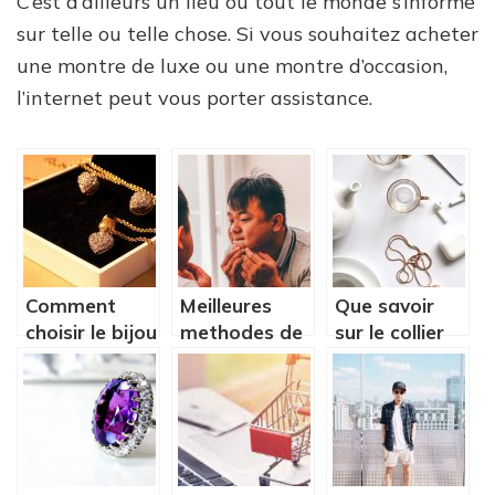
C’est d’ailleurs un lieu où tout le monde s’informe
sur telle ou telle chose. Si vous souhaitez acheter
une montre de luxe ou une montre d’occasion,
l’internet peut vous porter assistance.
Comment
Meilleures
Que savoir
choisir le bijou
methodes de
sur le collier
qui s’accorde
percer un
coeur de
à une tenue ?
bouton
l’ocean ?