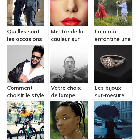
personnalisés
votre
business ou
de votre
activité
Quelles sont
Mettre de la
La mode
professionnelle
les occasions
couleur sur
enfantine une
?
qui
vos yeux pour
tendance qui
nécessitent le
affiner le
séduit de plus
port de un
regard
en plus les
costume?
parents.
Comment
Votre choix
Les bijoux
choisir le style
de lampe
sur-mesure
de votre
ronde : Quels
sont des
barbe ?
aspects à
accessoires
considérer
tendances