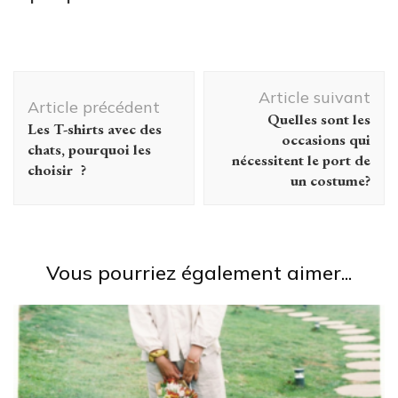
des
vêtements
personnalisés
Navigation
pour votre
Article suivant
école ?
d'article
Article précédent
Quelles sont les
Les T-shirts avec des
occasions qui
chats, pourquoi les
nécessitent le port de
choisir ?
un costume?
Vous pourriez également aimer...