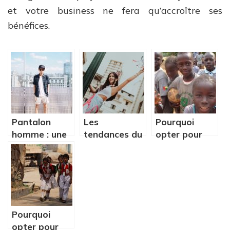
et votre business ne fera qu’accroître ses
bénéfices.
Pantalon
Les
Pourquoi
homme : une
tendances du
opter pour
mini-guide sur
bien-être et
des
les coupes
soins
vêtements
avancées
corporels
personnalisés
pour votre
école ?
Pourquoi
opter pour