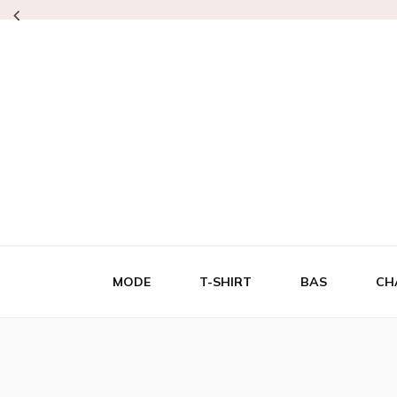
Lepetitcarre
L'élégance même
MODE
T-SHIRT
BAS
CH