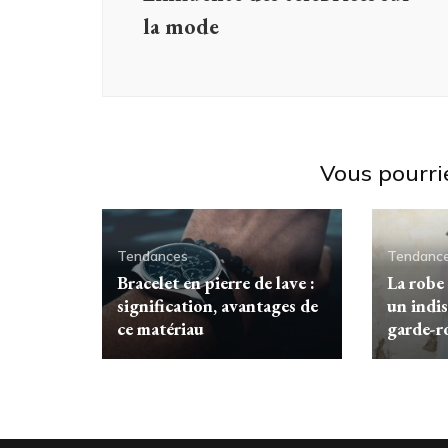
la mode
Vous pourri
Tendances
Tendanc
Bracelet en pierre de lave :
La robe
signification, avantages de
un indi
ce matériau
garde-r