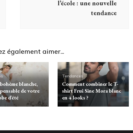
l’école : une nouvelle
tendance
ez également aimer...
es
Tendances
 bohème blanche,
Comment combiner le T-
spensable de votre
shirt Frui Sine Mora blanc
obe d’été
en 4 looks ?