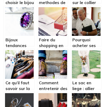
choisir le bijou
methodes de
sur le collier
qui s’accorde
percer un
coeur de
à une tenue ?
bouton
l’ocean ?
Bijoux
Faire du
Pourquoi
tendances
shopping en
acheter ses
pour femme :
linge ou en
montres en
ou en trouver
boutique : les
ligne ?
?
avantages et
inconvenients
Ce qu’il faut
Comment
Le sac en
savoir sur la
entretenir des
liege : allier
mode ethique
chaussures en
ecologie et
cuir ?
style au
quotidien