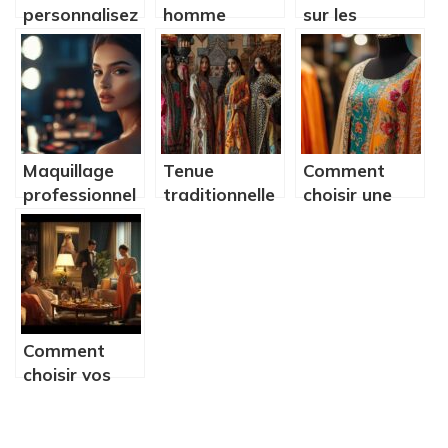
personnalisez
homme
sur les
votre calot
celtique
dreadlocks
médical pour
triquetra :
sur cheveux
ajouter une
entre
courts : 5
touche
spiritualite
mythes a
originale à
runique et
deconstruire
votre
elegance
Maquillage
Tenue
Comment
uniforme et
contemporaine
professionnel
traditionnelle
choisir une
créer des
: ce que vous
marocaine :
robe indienne
sourires
allez
comment
élégante et
apprendre sur
faire le bon
tendance
les techniques
choix selon
pour toutes
de correcteur
l’événement
les occasions
pour
et la saison
Comment
camoufler les
choisir vos
imperfections
tenues de
soirée en
famille : style