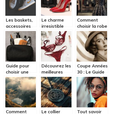
Les baskets,
Le charme
Comment
accessoires
irresistible
choisir la robe
de mode
des sacs a
de cocktail
incontournables
main vintage
parfaite pour
de luxe de
chaque
seconde main
occasion
Guide pour
Découvrez les
Coupe Années
choisir une
meilleures
30 : Le Guide
trousse de
boutiques de
Ultime pour
toilette pour
lingerie
un Style Art
homme selon
tendance
Déco
vos besoins
Capillaire
Comment
Le collier
Tout savoir