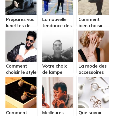
Préparez vos
La nouvelle
Comment
lunettes de
tendance des
bien choisir
soleil !
écoles : les
son prochain
vêtements
sac à main ?
personnalisés
Comment
Votre choix
La mode des
choisir le style
de lampe
accessoires
de votre
ronde : Quels
pour femmes
barbe ?
aspects à
: des
considérer
exemples de
bracelets
Comment
Meilleures
Que savoir