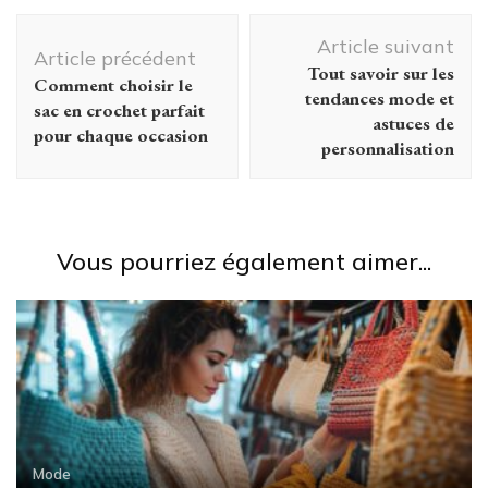
Navigation
et élégance
Article suivant
assurés à la
d'article
Article précédent
Tout savoir sur les
maison
Comment choisir le
tendances mode et
comme au
sac en crochet parfait
astuces de
restaurant
pour chaque occasion
personnalisation
Vous pourriez également aimer...
Mode